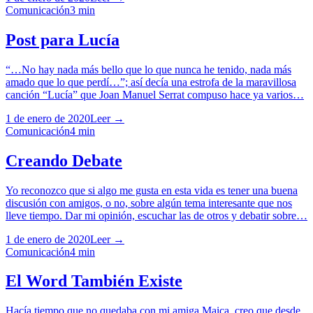
Comunicación
3
min
Post para Lucía
“…No hay nada más bello que lo que nunca he tenido, nada más
amado que lo que perdí…”; así decía una estrofa de la maravillosa
canción “Lucía” que Joan Manuel Serrat compuso hace ya varios…
1 de enero de 2020
Leer →
Comunicación
4
min
Creando Debate
Yo reconozco que si algo me gusta en esta vida es tener una buena
discusión con amigos, o no, sobre algún tema interesante que nos
lleve tiempo. Dar mi opinión, escuchar las de otros y debatir sobre…
1 de enero de 2020
Leer →
Comunicación
4
min
El Word También Existe
Hacía tiempo que no quedaba con mi amiga Maica, creo que desde