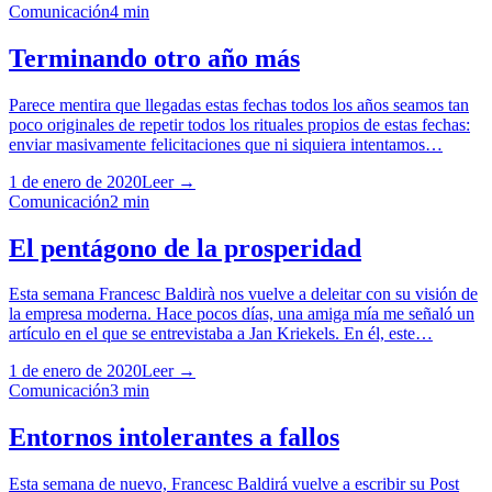
Comunicación
4
min
Terminando otro año más
Parece mentira que llegadas estas fechas todos los años seamos tan
poco originales de repetir todos los rituales propios de estas fechas:
enviar masivamente felicitaciones que ni siquiera intentamos…
1 de enero de 2020
Leer →
Comunicación
2
min
El pentágono de la prosperidad
Esta semana Francesc Baldirà nos vuelve a deleitar con su visión de
la empresa moderna. Hace pocos días, una amiga mía me señaló un
artículo en el que se entrevistaba a Jan Kriekels. En él, este…
1 de enero de 2020
Leer →
Comunicación
3
min
Entornos intolerantes a fallos
Esta semana de nuevo, Francesc Baldirá vuelve a escribir su Post