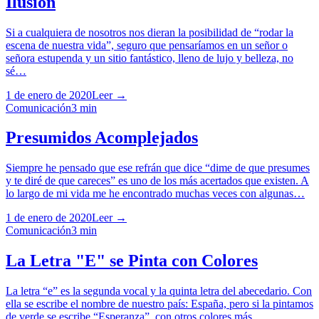
Ilusión
Si a cualquiera de nosotros nos dieran la posibilidad de “rodar la
escena de nuestra vida”, seguro que pensaríamos en un señor o
señora estupenda y un sitio fantástico, lleno de lujo y belleza, no
sé…
1 de enero de 2020
Leer →
Comunicación
3
min
Presumidos Acomplejados
Siempre he pensado que ese refrán que dice “dime de que presumes
y te diré de que careces” es uno de los más acertados que existen. A
lo largo de mi vida me he encontrado muchas veces con algunas…
1 de enero de 2020
Leer →
Comunicación
3
min
La Letra "E" se Pinta con Colores
La letra “e” es la segunda vocal y la quinta letra del abecedario. Con
ella se escribe el nombre de nuestro país: España, pero si la pintamos
de verde se escribe “Esperanza”, con otros colores más…