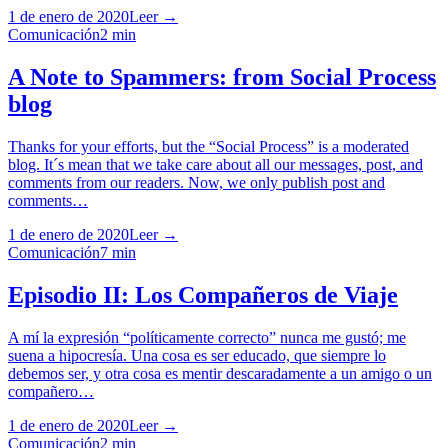
1 de enero de 2020
Leer →
Comunicación
2
min
A Note to Spammers: from Social Process
blog
Thanks for your efforts, but the “Social Process” is a moderated
blog. It´s mean that we take care about all our messages, post, and
comments from our readers. Now, we only publish post and
comments…
1 de enero de 2020
Leer →
Comunicación
7
min
Episodio II: Los Compañeros de Viaje
A mí la expresión “políticamente correcto” nunca me gustó; me
suena a hipocresía. Una cosa es ser educado, que siempre lo
debemos ser, y otra cosa es mentir descaradamente a un amigo o un
compañero…
1 de enero de 2020
Leer →
Comunicación
2
min