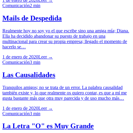
1 de enero de 2020
Leer →
Comunicación
2
min
Mails de Despedida
Realmente hoy no soy yo el que escribe sino una amiga mía; Diana.
Ella ha decidido abandonar su puesto de trabajo en una
multinacional para crear su propia empresa; llegado el momento de
hacerlo se…
1 de enero de 2020
Leer →
Comunicación
3
min
Las Causalidades
Tranquilos amigos; no se trata de un error. La palabra causalidad
también existe y, lo que realmente os quiero contar, es que a mí me
gusta bastante más que otra muy parecida y de uso mucho más…
1 de enero de 2020
Leer →
Comunicación
3
min
La Letra "O" es Muy Grande