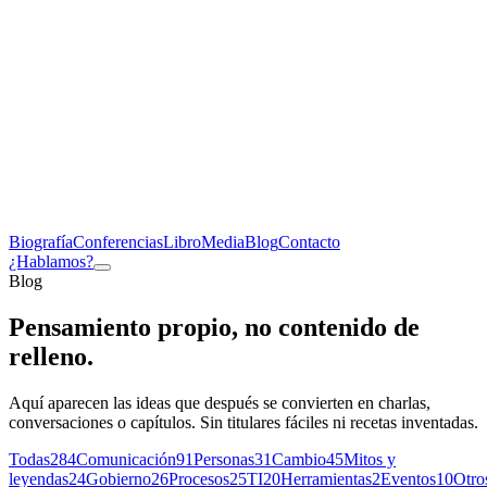
Biografía
Conferencias
Libro
Media
Blog
Contacto
¿Hablamos?
Blog
Pensamiento propio,
no contenido de
relleno
.
Aquí aparecen las ideas que después se convierten en charlas,
conversaciones o capítulos. Sin titulares fáciles ni recetas inventadas.
Todas
284
Comunicación
91
Personas
31
Cambio
45
Mitos y
leyendas
24
Gobierno
26
Procesos
25
TI
20
Herramientas
2
Eventos
10
Otro