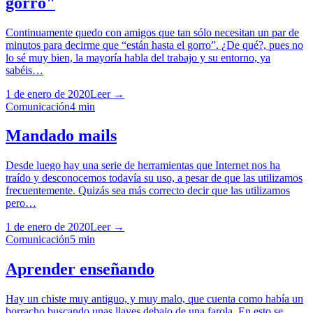
gorro"
Continuamente quedo con amigos que tan sólo necesitan un par de
minutos para decirme que “están hasta el gorro”. ¿De qué?, pues no
lo sé muy bien, la mayoría habla del trabajo y su entorno, ya
sabéis…
1 de enero de 2020
Leer →
Comunicación
4
min
Mandado mails
Desde luego hay una serie de herramientas que Internet nos ha
traído y desconocemos todavía su uso, a pesar de que las utilizamos
frecuentemente. Quizás sea más correcto decir que las utilizamos
pero…
1 de enero de 2020
Leer →
Comunicación
5
min
Aprender enseñando
Hay un chiste muy antiguo, y muy malo, que cuenta como había un
borracho buscando unas llaves debajo de una farola. En esto se