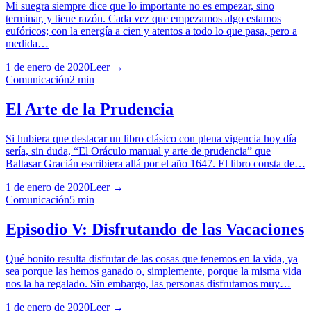
Mi suegra siempre dice que lo importante no es empezar, sino
terminar, y tiene razón. Cada vez que empezamos algo estamos
eufóricos; con la energía a cien y atentos a todo lo que pasa, pero a
medida…
1 de enero de 2020
Leer →
Comunicación
2
min
El Arte de la Prudencia
Si hubiera que destacar un libro clásico con plena vigencia hoy día
sería, sin duda, “El Oráculo manual y arte de prudencia” que
Baltasar Gracián escribiera allá por el año 1647. El libro consta de…
1 de enero de 2020
Leer →
Comunicación
5
min
Episodio V: Disfrutando de las Vacaciones
Qué bonito resulta disfrutar de las cosas que tenemos en la vida, ya
sea porque las hemos ganado o, simplemente, porque la misma vida
nos la ha regalado. Sin embargo, las personas disfrutamos muy…
1 de enero de 2020
Leer →