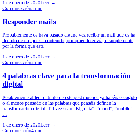
1 de enero de 2020
Leer →
Comunicación
3
min
Responder mails
Probablemente os haya pasado alguna vez recibir un mail que os ha
llenado de ira, por su contenido, por quien lo envía, o simplemente
por la forma que esta
1 de enero de 2020
Leer →
Comunicación
2
min
4 palabras clave para la transformación
digital
Posiblemente al leer el titulo de este post muchos ya habéis escogido
o al menos pensado en las palabras que pensáis definen la
transformación digital. Tal vez sean “Big data”, “cloud”, “mobile”,
…
1 de enero de 2020
Leer →
Comunicación
4
min