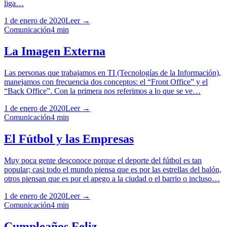
liga…
1 de enero de 2020
Leer →
Comunicación
4
min
La Imagen Externa
Las personas que trabajamos en TI (Tecnologías de la Información),
manejamos con frecuencia dos conceptos: el “Front Office” y el
“Back Office”. Con la primera nos referimos a lo que se ve…
1 de enero de 2020
Leer →
Comunicación
4
min
El Fútbol y las Empresas
Muy poca gente desconoce porque el deporte del fútbol es tan
popular; casi todo el mundo piensa que es por las estrellas del balón,
otros piensan que es por el apego a la ciudad o el barrio o incluso…
1 de enero de 2020
Leer →
Comunicación
4
min
Cumpleaños Feliz