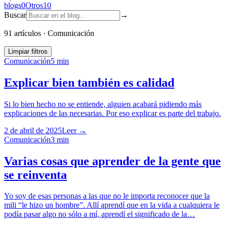
blogs
0
Otros
10
Buscar
→
91 artículos
·
Comunicación
Limpiar filtros
Comunicación
5
min
Explicar bien también es calidad
Si lo bien hecho no se entiende, alguien acabará pidiendo más
explicaciones de las necesarias. Por eso explicar es parte del trabajo.
2 de abril de 2025
Leer →
Comunicación
3
min
Varias cosas que aprender de la gente que
se reinventa
Yo soy de esas personas a las que no le importa reconocer que la
mili “le hizo un hombre”. Allí aprendí que en la vida a cualquiera le
podía pasar algo no sólo a mí, aprendí el significado de la…