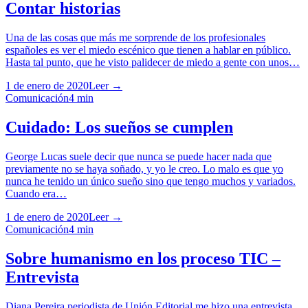
Contar historias
Una de las cosas que más me sorprende de los profesionales
españoles es ver el miedo escénico que tienen a hablar en público.
Hasta tal punto, que he visto palidecer de miedo a gente con unos…
1 de enero de 2020
Leer →
Comunicación
4
min
Cuidado: Los sueños se cumplen
George Lucas suele decir que nunca se puede hacer nada que
previamente no se haya soñado, y yo le creo. Lo malo es que yo
nunca he tenido un único sueño sino que tengo muchos y variados.
Cuando era…
1 de enero de 2020
Leer →
Comunicación
4
min
Sobre humanismo en los proceso TIC –
Entrevista
Diana Pereira periodista de Unión Editorial me hizo una entrevista