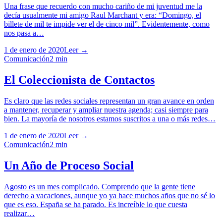
Una frase que recuerdo con mucho cariño de mi juventud me la
decía usualmente mi amigo Raul Marchant y era: “Domingo, el
billete de mil te impide ver el de cinco mil”. Evidentemente, como
nos pasa a…
1 de enero de 2020
Leer →
Comunicación
2
min
El Coleccionista de Contactos
Es claro que las redes sociales representan un gran avance en orden
a mantener, recuperar y ampliar nuestra agenda; casi siempre para
bien. La mayoría de nosotros estamos suscritos a una o más redes…
1 de enero de 2020
Leer →
Comunicación
2
min
Un Año de Proceso Social
Agosto es un mes complicado. Comprendo que la gente tiene
derecho a vacaciones, aunque yo ya hace muchos años que no sé lo
que es eso. España se ha parado. Es increíble lo que cuesta
realizar…