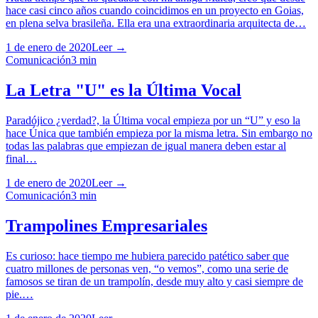
hace casi cinco años cuando coincidimos en un proyecto en Goias,
en plena selva brasileña. Ella era una extraordinaria arquitecta de…
1 de enero de 2020
Leer →
Comunicación
3
min
La Letra "U" es la Última Vocal
Paradójico ¿verdad?, la Última vocal empieza por un “U” y eso la
hace Única que también empieza por la misma letra. Sin embargo no
todas las palabras que empiezan de igual manera deben estar al
final…
1 de enero de 2020
Leer →
Comunicación
3
min
Trampolines Empresariales
Es curioso: hace tiempo me hubiera parecido patético saber que
cuatro millones de personas ven, “o vemos”, como una serie de
famosos se tiran de un trampolín, desde muy alto y casi siempre de
pie.…