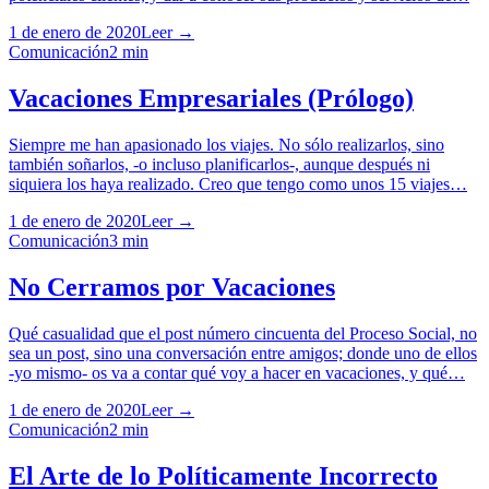
1 de enero de 2020
Leer →
Comunicación
2
min
Vacaciones Empresariales (Prólogo)
Siempre me han apasionado los viajes. No sólo realizarlos, sino
también soñarlos, -o incluso planificarlos-, aunque después ni
siquiera los haya realizado. Creo que tengo como unos 15 viajes…
1 de enero de 2020
Leer →
Comunicación
3
min
No Cerramos por Vacaciones
Qué casualidad que el post número cincuenta del Proceso Social, no
sea un post, sino una conversación entre amigos; donde uno de ellos
-yo mismo- os va a contar qué voy a hacer en vacaciones, y qué…
1 de enero de 2020
Leer →
Comunicación
2
min
El Arte de lo Políticamente Incorrecto