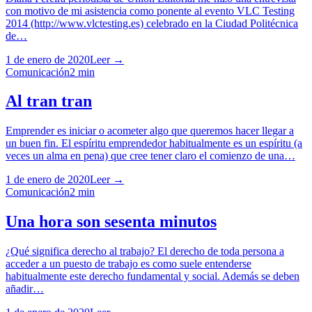
con motivo de mi asistencia como ponente al evento VLC Testing
2014 (http://www.vlctesting.es) celebrado en la Ciudad Politécnica
de…
1 de enero de 2020
Leer →
Comunicación
2
min
Al tran tran
Emprender es iniciar o acometer algo que queremos hacer llegar a
un buen fin. El espíritu emprendedor habitualmente es un espíritu (a
veces un alma en pena) que cree tener claro el comienzo de una…
1 de enero de 2020
Leer →
Comunicación
2
min
Una hora son sesenta minutos
¿Qué significa derecho al trabajo? El derecho de toda persona a
acceder a un puesto de trabajo es como suele entenderse
habitualmente este derecho fundamental y social. Además se deben
añadir…