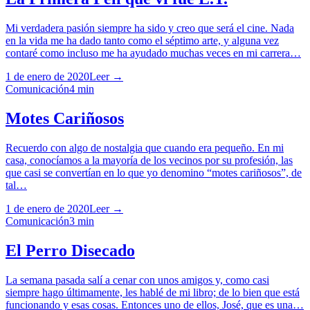
Mi verdadera pasión siempre ha sido y creo que será el cine. Nada
en la vida me ha dado tanto como el séptimo arte, y alguna vez
contaré como incluso me ha ayudado muchas veces en mi carrera…
1 de enero de 2020
Leer →
Comunicación
4
min
Motes Cariñosos
Recuerdo con algo de nostalgia que cuando era pequeño. En mi
casa, conocíamos a la mayoría de los vecinos por su profesión, las
que casi se convertían en lo que yo denomino “motes cariñosos”, de
tal…
1 de enero de 2020
Leer →
Comunicación
3
min
El Perro Disecado
La semana pasada salí a cenar con unos amigos y, como casi
siempre hago últimamente, les hablé de mi libro; de lo bien que está
funcionando y esas cosas. Entonces uno de ellos, José, que es una…