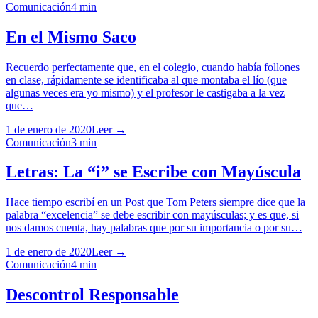
Comunicación
4
min
En el Mismo Saco
Recuerdo perfectamente que, en el colegio, cuando había follones
en clase, rápidamente se identificaba al que montaba el lío (que
algunas veces era yo mismo) y el profesor le castigaba a la vez
que…
1 de enero de 2020
Leer →
Comunicación
3
min
Letras: La “i” se Escribe con Mayúscula
Hace tiempo escribí en un Post que Tom Peters siempre dice que la
palabra “excelencia” se debe escribir con mayúsculas; y es que, si
nos damos cuenta, hay palabras que por su importancia o por su…
1 de enero de 2020
Leer →
Comunicación
4
min
Descontrol Responsable