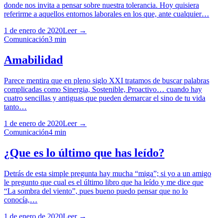
donde nos invita a pensar sobre nuestra tolerancia. Hoy quisiera
referirme a aquellos entornos laborales en los que, ante cualquier…
1 de enero de 2020
Leer →
Comunicación
3
min
Amabilidad
Parece mentira que en pleno siglo XXI tratamos de buscar palabras
complicadas como Sinergia, Sostenible, Proactivo… cuando hay
cuatro sencillas y antiguas que pueden demarcar el sino de tu vida
tanto…
1 de enero de 2020
Leer →
Comunicación
4
min
¿Que es lo último que has leído?
Detrás de esta simple pregunta hay mucha “miga”; si yo a un amigo
le pregunto que cual es el último libro que ha leído y me dice que
“La sombra del viento”, pues bueno puedo pensar que no lo
conocía,…
1 de enero de 2020
Leer →