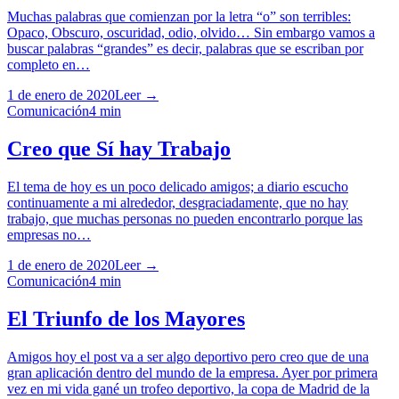
Muchas palabras que comienzan por la letra “o” son terribles:
Opaco, Obscuro, oscuridad, odio, olvido… Sin embargo vamos a
buscar palabras “grandes” es decir, palabras que se escriban por
completo en…
1 de enero de 2020
Leer →
Comunicación
4
min
Creo que Sí hay Trabajo
El tema de hoy es un poco delicado amigos; a diario escucho
continuamente a mi alrededor, desgraciadamente, que no hay
trabajo, que muchas personas no pueden encontrarlo porque las
empresas no…
1 de enero de 2020
Leer →
Comunicación
4
min
El Triunfo de los Mayores
Amigos hoy el post va a ser algo deportivo pero creo que de una
gran aplicación dentro del mundo de la empresa. Ayer por primera
vez en mi vida gané un trofeo deportivo, la copa de Madrid de la