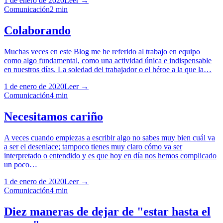
1 de enero de 2020
Leer →
Comunicación
2
min
Colaborando
Muchas veces en este Blog me he referido al trabajo en equipo
como algo fundamental, como una actividad única e indispensable
en nuestros días. La soledad del trabajador o el héroe a la que la…
1 de enero de 2020
Leer →
Comunicación
4
min
Necesitamos cariño
A veces cuando empiezas a escribir algo no sabes muy bien cuál va
a ser el desenlace; tampoco tienes muy claro cómo va ser
interpretado o entendido y es que hoy en día nos hemos complicado
un poco…
1 de enero de 2020
Leer →
Comunicación
4
min
Diez maneras de dejar de "estar hasta el