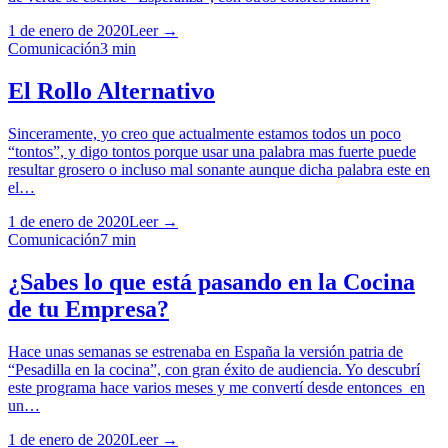
1 de enero de 2020
Leer →
Comunicación
3
min
El Rollo Alternativo
Sinceramente, yo creo que actualmente estamos todos un poco
“tontos”, y digo tontos porque usar una palabra mas fuerte puede
resultar grosero o incluso mal sonante aunque dicha palabra este en
el…
1 de enero de 2020
Leer →
Comunicación
7
min
¿Sabes lo que está pasando en la Cocina
de tu Empresa?
Hace unas semanas se estrenaba en España la versión patria de
“Pesadilla en la cocina”, con gran éxito de audiencia. Yo descubrí
este programa hace varios meses y me convertí desde entonces en
un…
1 de enero de 2020
Leer →