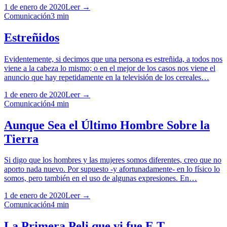
1 de enero de 2020
Leer →
Comunicación
3
min
Estreñidos
Evidentemente, si decimos que una persona es estreñida, a todos nos
viene a la cabeza lo mismo; o en el mejor de los casos nos viene el
anuncio que hay repetidamente en la televisión de los cereales…
1 de enero de 2020
Leer →
Comunicación
4
min
Aunque Sea el Último Hombre Sobre la
Tierra
Si digo que los hombres y las mujeres somos diferentes, creo que no
aporto nada nuevo. Por supuesto -y afortunadamente- en lo físico lo
somos, pero también en el uso de algunas expresiones. En…
1 de enero de 2020
Leer →
Comunicación
4
min
La Primera Peli que vi fue E.T.