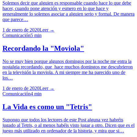
Solemos decir que alguien es responsable cuando hace lo que debe
hacer, cuando pone atención y esmero en lo que hace y
generalmente lo solemos asociar a alguien serio y formal. De manera
que parece…
1 de enero de 2020
Leer →
Comunicación
5
min
Recordando la "Moviola"
No se muy bien porque algunos domingos por la noche me entra la
nostalgia recordando, que hace muchos domingos me descubrieron
en la televisión la moviola. A mi siempre me ha parecido uno de
los…
1 de enero de 2020
Leer →
Comunicación
4
min
La Vida es como un "Tetris"
Supongo que todos los lectores de este Post alguna vez habréis
jugado al Tetris, o al menos habéis visto jugar a otro. Dicen que es el
juego más utilizado en ordenador de la historia, y mira que si…