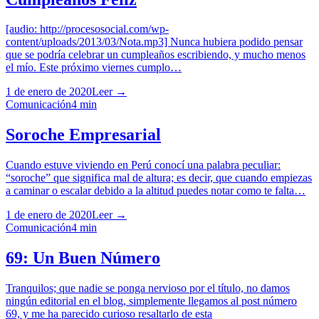
[audio: http://procesosocial.com/wp-
content/uploads/2013/03/Nota.mp3] Nunca hubiera podido pensar
que se podría celebrar un cumpleaños escribiendo, y mucho menos
el mío. Este próximo viernes cumplo…
1 de enero de 2020
Leer →
Comunicación
4
min
Soroche Empresarial
Cuando estuve viviendo en Perú conocí una palabra peculiar:
“soroche” que significa mal de altura; es decir, que cuando empiezas
a caminar o escalar debido a la altitud puedes notar como te falta…
1 de enero de 2020
Leer →
Comunicación
4
min
69: Un Buen Número
Tranquilos; que nadie se ponga nervioso por el título, no damos
ningún editorial en el blog, simplemente llegamos al post número
69, y me ha parecido curioso resaltarlo de esta