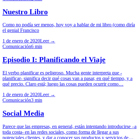
Nuestro Libro
Como no podía ser menos, hoy voy a hablar de mi libro (como diría
el genial Francisco
1 de enero de 2020
Leer →
Comunicación
6
min
Episodio I: Planificando el Viaje
El verbo planificar es peligroso. Mucha gente interpreta que -
planificar- significa decir qué cosas van a pasar, en qué tiempo, y a
qué precio. Claro está; luego las cosas pueden ocurrir como…
1 de enero de 2020
Leer →
Comunicación
3
min
Social Media
Parece que las empresas, en general, están intentando introducirse –a
toda costa- en las redes sociales, como forma de llegar a sus
potenciales clientes, y dar a conocer sus productos y servicios de…