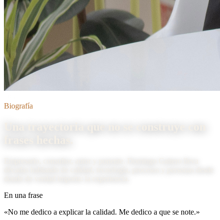
DG
Biografía
Una trayectoria que
no se construye con
frases hechas
.
Empresario, consultor, autor y ponente. Domingo Gaitero lleva
décadas hablando de calidad, tecnología, procesos y personas desde
donde de verdad importa: la experiencia.
En una frase
«No me dedico a explicar la calidad. Me dedico a que se note.»