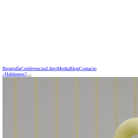
Biografía
Conferencias
Libro
Media
Blog
Contacto
¿Hablamos?