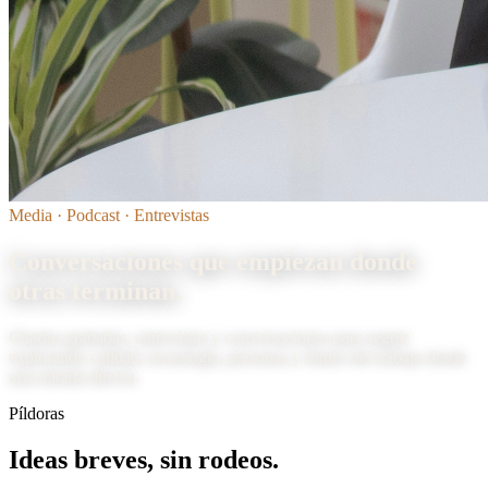
Media · Podcast · Entrevistas
Conversaciones que
empiezan donde
otras terminan
.
Charlas grabadas, entrevistas y conversaciones para seguir
explorando calidad, tecnología, personas y futuro del trabajo desde
una mirada directa.
Píldoras
Ideas breves, sin
rodeos
.