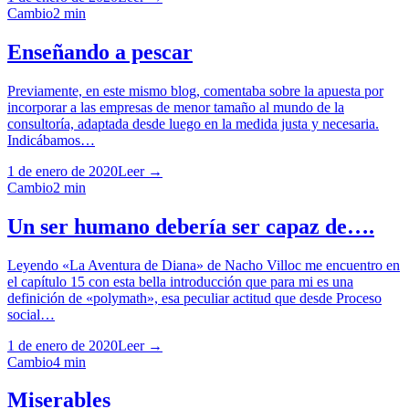
Cambio
2
min
Enseñando a pescar
Previamente, en este mismo blog, comentaba sobre la apuesta por
incorporar a las empresas de menor tamaño al mundo de la
consultoría, adaptada desde luego en la medida justa y necesaria.
Indicábamos…
1 de enero de 2020
Leer →
Cambio
2
min
Un ser humano debería ser capaz de….
Leyendo «La Aventura de Diana» de Nacho Villoc me encuentro en
el capítulo 15 con esta bella introducción que para mi es una
definición de «polymath», esa peculiar actitud que desde Proceso
social…
1 de enero de 2020
Leer →
Cambio
4
min
Miserables