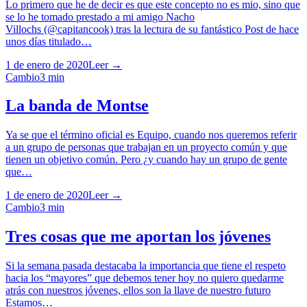
Lo primero que he de decir es que este concepto no es mio, sino que
se lo he tomado prestado a mi amigo Nacho
Villochs (@capitancook) tras la lectura de su fantástico Post de hace
unos días titulado…
1 de enero de 2020
Leer →
Cambio
3
min
La banda de Montse
Ya se que el término oficial es Equipo, cuando nos queremos referir
a un grupo de personas que trabajan en un proyecto común y que
tienen un objetivo común. Pero ¿y cuando hay un grupo de gente
que…
1 de enero de 2020
Leer →
Cambio
3
min
Tres cosas que me aportan los jóvenes
Si la semana pasada destacaba la importancia que tiene el respeto
hacia los “mayores” que debemos tener hoy no quiero quedarme
atrás con nuestros jóvenes, ellos son la llave de nuestro futuro
Estamos…