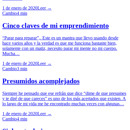
1 de enero de 2020
Leer →
Cambio
4
min
Cinco claves de mi emprendimiento
“Parar para reparar”,. Este es un mantra que llevo usando desde
hace varios años y la verdad es que me funciona bastante bien,
solamente con un matiz, necesito parar mi mente no mi cuerpo.
Mucha…
1 de enero de 2020
Leer →
Cambio
3
min
Presumidos acomplejados
Siempre he pensado que ese refrán que dice “dime de que presumes
y te diré de que careces” es uno de los más acertados que existen. A
lo largo de mi vida me he encontrado muchas veces con algunas…
1 de enero de 2020
Leer →
Cambio
4
min