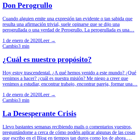
Don Perogrullo
Cuando alguien emite una expresión tan evidente o tan sabida que
resulta una afirmación trivial, suele opinarse que se dijo una
perogrullada o una verdad de Perogrullo. La perogrullada es una…
1 de enero de 2020
Leer →
Cambio
3
min
¿Cuál es nuestro propósito?
Hoy estoy trascendental. ¿A qué hemos venido a este mundo? ¿Qué
venimos a hacer? ¿cuál es nuestra misión? Me niego a creer que
venimos a estudiar, encontrar trabajo, encontrar pareja, formar una…
1 de enero de 2020
Leer →
Cambio
3
min
La Desesperante Crisis
Llevo bastantes semanas recibiendo mails o comentarios vuestros,
preguntándome a cerca de cómo podéis aplicar algunas de las cosas
que escribo en el Blog en tiempos tan duros como los de ahora.…