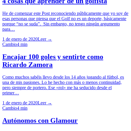
4 cosas que aprender de un golfista
He de comenzar este Post reconociendo públicamente que yo soy de
esas personas que piensa que el Golf no es un deporte, básicamente
porque “no se suda”. Sin embargo, no tengo ningún argumento
para…
1 de enero de 2020
Leer →
Cambio
4
min
Encajar 100 goles y sentirte como
Ricardo Zamora
Como muchos sabéis llevo desde los 14 años jugando al fútbol, es
una de mis pasiones. Lo he hecho con más o menos continuidad,
pero siempre de portero. Ese «rol» me ha seducido desde el
primer…
1 de enero de 2020
Leer →
Cambio
4
min
Autónomos con Glamour