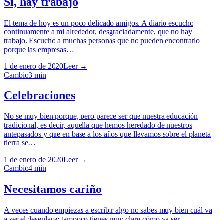
Si, hay trabajo
El tema de hoy es un poco delicado amigos. A diario escucho
continuamente a mi alrededor, desgraciadamente, que no hay
trabajo. Escucho a muchas personas que no pueden encontrarlo
porque las empresas…
1 de enero de 2020
Leer →
Cambio
3
min
Celebraciones
No se muy bien porque, pero parece ser que nuestra educación
tradicional, es decir, aquella que hemos heredado de nuestros
antepasados y que en base a los años que llevamos sobre el planeta
tierra se…
1 de enero de 2020
Leer →
Cambio
4
min
Necesitamos cariño
A veces cuando empiezas a escribir algo no sabes muy bien cuál va
a ser el desenlace; tampoco tienes muy claro cómo va ser