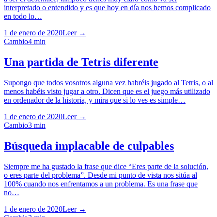
interpretado o entendido y es que hoy en día nos hemos complicado
en todo lo…
1 de enero de 2020
Leer →
Cambio
4
min
Una partida de Tetris diferente
Supongo que todos vosotros alguna vez habréis jugado al Tetris, o al
menos habéis visto jugar a otro. Dicen que es el juego más utilizado
en ordenador de la historia, y mira que si lo ves es simple…
1 de enero de 2020
Leer →
Cambio
3
min
Búsqueda implacable de culpables
Siempre me ha gustado la frase que dice “Eres parte de la solución,
o eres parte del problema”. Desde mi punto de vista nos sitúa al
100% cuando nos enfrentamos a un problema. Es una frase que
no…
1 de enero de 2020
Leer →