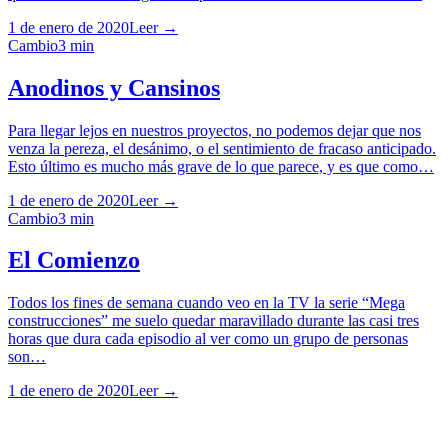
1 de enero de 2020
Leer →
Cambio
3
min
Anodinos y Cansinos
Para llegar lejos en nuestros proyectos, no podemos dejar que nos
venza la pereza, el desánimo, o el sentimiento de fracaso anticipado.
Esto último es mucho más grave de lo que parece, y es que como…
1 de enero de 2020
Leer →
Cambio
3
min
El Comienzo
Todos los fines de semana cuando veo en la TV la serie “Mega
construcciones” me suelo quedar maravillado durante las casi tres
horas que dura cada episodio al ver como un grupo de personas
son…
1 de enero de 2020
Leer →