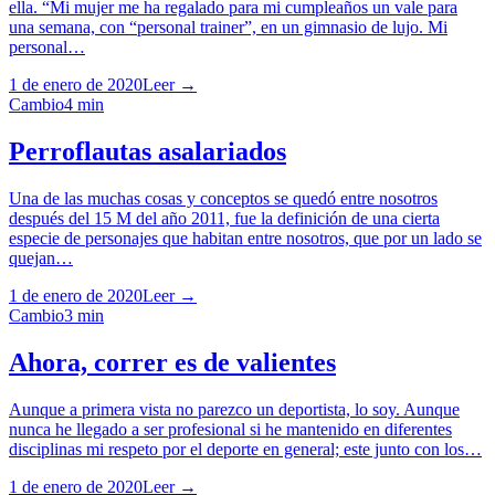
ella. “Mi mujer me ha regalado para mi cumpleaños un vale para
una semana, con “personal trainer”, en un gimnasio de lujo. Mi
personal…
1 de enero de 2020
Leer →
Cambio
4
min
Perroflautas asalariados
Una de las muchas cosas y conceptos se quedó entre nosotros
después del 15 M del año 2011, fue la definición de una cierta
especie de personajes que habitan entre nosotros, que por un lado se
quejan…
1 de enero de 2020
Leer →
Cambio
3
min
Ahora, correr es de valientes
Aunque a primera vista no parezco un deportista, lo soy. Aunque
nunca he llegado a ser profesional si he mantenido en diferentes
disciplinas mi respeto por el deporte en general; este junto con los…
1 de enero de 2020
Leer →