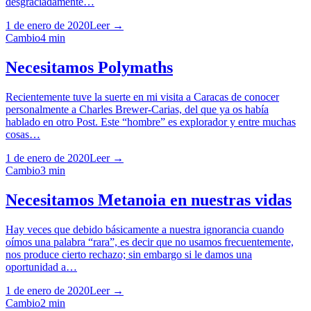
desgraciadamente…
1 de enero de 2020
Leer →
Cambio
4
min
Necesitamos Polymaths
Recientemente tuve la suerte en mi visita a Caracas de conocer
personalmente a Charles Brewer-Carias, del que ya os había
hablado en otro Post. Este “hombre” es explorador y entre muchas
cosas…
1 de enero de 2020
Leer →
Cambio
3
min
Necesitamos Metanoia en nuestras vidas
Hay veces que debido básicamente a nuestra ignorancia cuando
oímos una palabra “rara”, es decir que no usamos frecuentemente,
nos produce cierto rechazo; sin embargo si le damos una
oportunidad a…
1 de enero de 2020
Leer →
Cambio
2
min