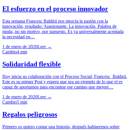
El esfuerzo en el proceso innovador
Esta semana Francesc Baldirá nos mezcla la pasión con la
innovación, resultado: Apasionante. La innovación. Palabra de
moda, no sin motivo, por supuesto. Es ya universalmente aceptada
la necesidad en…
1 de enero de 2020
Leer →
Cambio
4
min
Solidaridad flexible
Hoy inicia su colaboración con el Proceso Social; Francesc Baldirá.
Este es su primer Post y espero que sea un ejemplo de lo que el es
capaz de aportarnos para encontrar ese camino que mejore…
1 de enero de 2020
Leer →
Cambio
5
min
Regalos peligrosos
Primero os quiero contar una historia, después hablaremos sobre