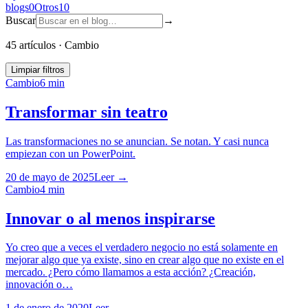
blogs
0
Otros
10
Buscar
→
45 artículos
·
Cambio
Limpiar filtros
Cambio
6
min
Transformar sin teatro
Las transformaciones no se anuncian. Se notan. Y casi nunca
empiezan con un PowerPoint.
20 de mayo de 2025
Leer →
Cambio
4
min
Innovar o al menos inspirarse
Yo creo que a veces el verdadero negocio no está solamente en
mejorar algo que ya existe, sino en crear algo que no existe en el
mercado. ¿Pero cómo llamamos a esta acción? ¿Creación,
innovación o…
1 de enero de 2020
Leer →