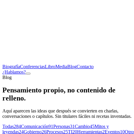
Biografía
Conferencias
Libro
Media
Blog
Contacto
¿Hablamos?
Blog
Pensamiento propio,
no contenido de
relleno
.
Aquí aparecen las ideas que después se convierten en charlas,
conversaciones o capítulos. Sin titulares fáciles ni recetas inventadas.
Todas
284
Comunicación
91
Personas
31
Cambio
45
Mitos y
leyendas
24
Gobierno
26
Procesos
25
TI
20
Herramientas
2
Eventos
10
Otro