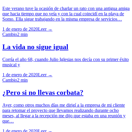
Este verano tuve la ocasión de charlar un rato con una antigua amiga
que hacia tiempo que no veía y con la cual coincidí en la playa de
Somo. Ella sigue trabajando en la misma empresa de servicios…
1 de enero de 2020
Leer →
Cambio
2
min
La vida no sigue igual
Corría el año 68, cuando Julio Iglesias nos decía con su primer éxito
musical y
1 de enero de 2020
Leer →
Cambio
2
min
¿Pero si no llevas corbata?
Ayer, como otros muchos días me dirigí a la empresa de mi cliente
para retomar el proyecto que llevamos realizando durante ocho
meses, al llegar a la recepción me dijo que estaba en una reunión y
que…
1 de enero de 2020
Leer →