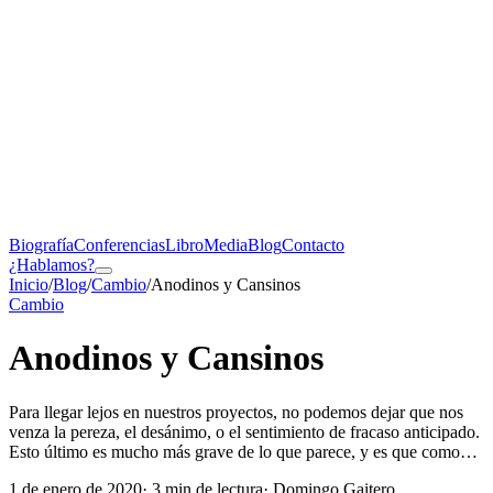
Biografía
Conferencias
Libro
Media
Blog
Contacto
¿Hablamos?
Inicio
/
Blog
/
Cambio
/
Anodinos y Cansinos
Cambio
Anodinos y Cansinos
Para llegar lejos en nuestros proyectos, no podemos dejar que nos
venza la pereza, el desánimo, o el sentimiento de fracaso anticipado.
Esto último es mucho más grave de lo que parece, y es que como…
1 de enero de 2020
·
3
min de lectura
· Domingo Gaitero