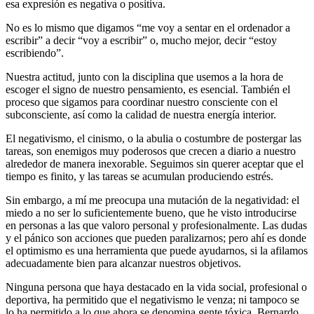
esa expresión es negativa o positiva.
No es lo mismo que digamos “me voy a sentar en el ordenador a
escribir” a decir “voy a escribir” o, mucho mejor, decir “estoy
escribiendo”.
Nuestra actitud, junto con la disciplina que usemos a la hora de
escoger el signo de nuestro pensamiento, es esencial. También el
proceso que sigamos para coordinar nuestro consciente con el
subconsciente, así como la calidad de nuestra energía interior.
El negativismo, el cinismo, o la abulia o costumbre de postergar las
tareas, son enemigos muy poderosos que crecen a diario a nuestro
alrededor de manera inexorable. Seguimos sin querer aceptar que el
tiempo es finito, y las tareas se acumulan produciendo estrés.
Sin embargo, a mí me preocupa una mutación de la negatividad: el
miedo a no ser lo suficientemente bueno, que he visto introducirse
en personas a las que valoro personal y profesionalmente. Las dudas
y el pánico son acciones que pueden paralizarnos; pero ahí es donde
el optimismo es una herramienta que puede ayudarnos, si la afilamos
adecuadamente bien para alcanzar nuestros objetivos.
Ninguna persona que haya destacado en la vida social, profesional o
deportiva, ha permitido que el negativismo le venza; ni tampoco se
lo ha permitido a lo que ahora se denomina gente tóxica. Bernardo