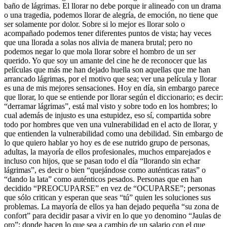
baño de lágrimas. El llorar no debe porque ir alineado con un drama
o una tragedia, podemos llorar de alegría, de emoción, no tiene que
ser solamente por dolor. Sobre si lo mejor es llorar solo o
acompañado podemos tener diferentes puntos de vista; hay veces
que una llorada a solas nos alivia de manera brutal; pero no
podemos negar lo que mola llorar sobre el hombro de un ser
querido. Yo que soy un amante del cine he de reconocer que las
películas que más me han dejado huella son aquellas que me han
arrancado lágrimas, por el motivo que sea; ver una película y llorar
es una de mis mejores sensaciones. Hoy en día, sin embargo parece
que llorar, lo que se entiende por llorar según el diccionario; es decir:
“derramar lágrimas”, está mal visto y sobre todo en los hombres; lo
cual además de injusto es una estupidez, eso sí, compartida sobre
todo por hombres que ven una vulnerabilidad en el acto de llorar, y
que entienden la vulnerabilidad como una debilidad. Sin embargo de
lo que quiero hablar yo hoy es de ese nutrido grupo de personas,
adultas, la mayoría de ellos profesionales, muchos emparejados e
incluso con hijos, que se pasan todo el día “llorando sin echar
lágrimas”, es decir o bien “quejándose como auténticas ratas” o
“dando la lata” como auténticos pesados. Personas que en han
decidido “PREOCUPARSE” en vez de “OCUPARSE”; personas
que sólo critican y esperan que seas “tú” quien les soluciones sus
problemas. La mayoría de ellos ya han dejado pequeña “su zona de
confort” para decidir pasar a vivir en lo que yo denomino “Jaulas de
oro”; donde hacen lo que sea a cambio de un salario con el que