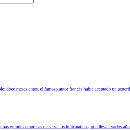
e: doce meses antes, el famoso autor francés había aceptado un acuerdo
nas grandes empresas de servicios informáticos, que llevan varios año