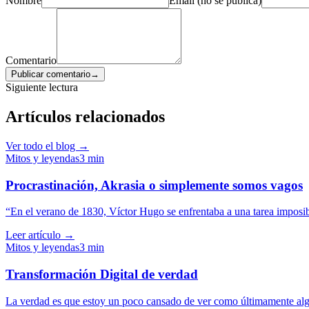
Nombre
Email (no se publica)
Comentario
Publicar comentario
→
Siguiente lectura
Artículos relacionados
Ver todo el blog →
Mitos y leyendas
3
min
Procrastinación, Akrasia o simplemente somos vagos
“En el verano de 1830, Víctor Hugo se enfrentaba a una tarea imposibl
Leer artículo →
Mitos y leyendas
3
min
Transformación Digital de verdad
La verdad es que estoy un poco cansado de ver como últimamente algu