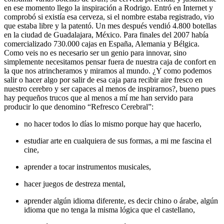
en ese momento llego la inspiración a Rodrigo. Entró en Internet y
comprobó si existía esa cerveza, si el nombre estaba registrado, vio
que estaba libre y la patentó. Un mes después vendió 4.800 botellas
en la ciudad de Guadalajara, México. Para finales del 2007 había
comercializado 730.000 cajas en España, Alemania y Bélgica.
Como veis no es necesario ser un genio para innovar, sino
simplemente necesitamos pensar fuera de nuestra caja de confort en
la que nos atrincheramos y miramos al mundo. ¿Y como podemos
salir o hacer algo por salir de esa caja para recibir aire fresco en
nuestro cerebro y ser capaces al menos de inspirarnos?, bueno pues
hay pequeños trucos que al menos a mí me han servido para
producir lo que denomino “Refresco Cerebral”:
no hacer todos lo días lo mismo porque hay que hacerlo,
estudiar arte en cualquiera de sus formas, a mi me fascina el
cine,
aprender a tocar instrumentos musicales,
hacer juegos de destreza mental,
aprender algún idioma diferente, es decir chino o árabe, algún
idioma que no tenga la misma lógica que el castellano,