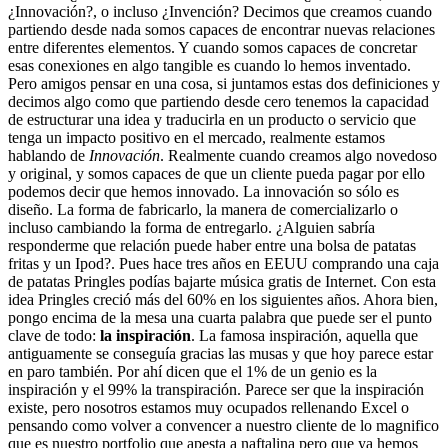
¿Innovación?, o incluso ¿Invención? Decimos que creamos cuando
partiendo desde nada somos capaces de encontrar nuevas relaciones
entre diferentes elementos. Y cuando somos capaces de concretar
esas conexiones en algo tangible es cuando lo hemos inventado.
Pero amigos pensar en una cosa, si juntamos estas dos definiciones y
decimos algo como que partiendo desde cero tenemos la capacidad
de estructurar una idea y traducirla en un producto o servicio que
tenga un impacto positivo en el mercado, realmente estamos
hablando de
Innovación
. Realmente cuando creamos algo novedoso
y original, y somos capaces de que un cliente pueda pagar por ello
podemos decir que hemos innovado. La innovación so sólo es
diseño. La forma de fabricarlo, la manera de comercializarlo o
incluso cambiando la forma de entregarlo. ¿Alguien sabría
responderme que relación puede haber entre una bolsa de patatas
fritas y un Ipod?. Pues hace tres años en EEUU comprando una caja
de patatas Pringles podías bajarte música gratis de Internet. Con esta
idea Pringles creció más del 60% en los siguientes años. Ahora bien,
pongo encima de la mesa una cuarta palabra que puede ser el punto
clave de todo:
la inspiración
. La famosa inspiración, aquella que
antiguamente se conseguía gracias las musas y que hoy parece estar
en paro también. Por ahí dicen que el 1% de un genio es la
inspiración y el 99% la transpiración. Parece ser que la inspiración
existe, pero nosotros estamos muy ocupados rellenando Excel o
pensando como volver a convencer a nuestro cliente de lo magnifico
que es nuestro portfolio que apesta a naftalina pero que ya hemos