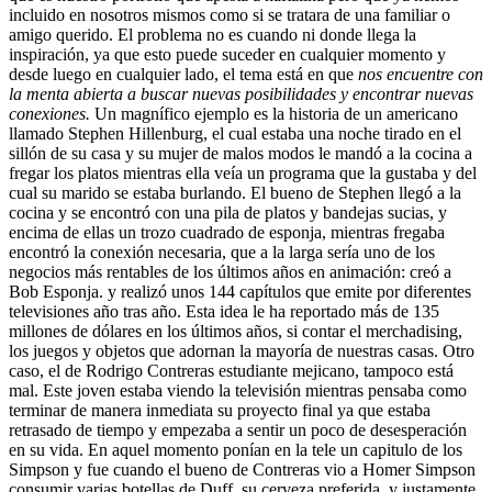
incluido en nosotros mismos como si se tratara de una familiar o
amigo querido. El problema no es cuando ni donde llega la
inspiración, ya que esto puede suceder en cualquier momento y
desde luego en cualquier lado, el tema está en que
nos encuentre con
la menta abierta a buscar nuevas posibilidades y encontrar nuevas
conexiones.
Un magnífico ejemplo es la historia de un americano
llamado Stephen Hillenburg, el cual estaba una noche tirado en el
sillón de su casa y su mujer de malos modos le mandó a la cocina a
fregar los platos mientras ella veía un programa que la gustaba y del
cual su marido se estaba burlando. El bueno de Stephen llegó a la
cocina y se encontró con una pila de platos y bandejas sucias, y
encima de ellas un trozo cuadrado de esponja, mientras fregaba
encontró la conexión necesaria, que a la larga sería uno de los
negocios más rentables de los últimos años en animación: creó a
Bob Esponja. y realizó unos 144 capítulos que emite por diferentes
televisiones año tras año. Esta idea le ha reportado más de 135
millones de dólares en los últimos años, si contar el merchadising,
los juegos y objetos que adornan la mayoría de nuestras casas. Otro
caso, el de Rodrigo Contreras estudiante mejicano, tampoco está
mal. Este joven estaba viendo la televisión mientras pensaba como
terminar de manera inmediata su proyecto final ya que estaba
retrasado de tiempo y empezaba a sentir un poco de desesperación
en su vida. En aquel momento ponían en la tele un capitulo de los
Simpson y fue cuando el bueno de Contreras vio a Homer Simpson
consumir varias botellas de Duff, su cerveza preferida, y justamente