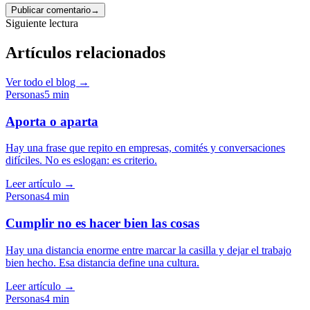
Publicar comentario
→
Siguiente lectura
Artículos relacionados
Ver todo el blog →
Personas
5
min
Aporta o aparta
Hay una frase que repito en empresas, comités y conversaciones
difíciles. No es eslogan: es criterio.
Leer artículo →
Personas
4
min
Cumplir no es hacer bien las cosas
Hay una distancia enorme entre marcar la casilla y dejar el trabajo
bien hecho. Esa distancia define una cultura.
Leer artículo →
Personas
4
min