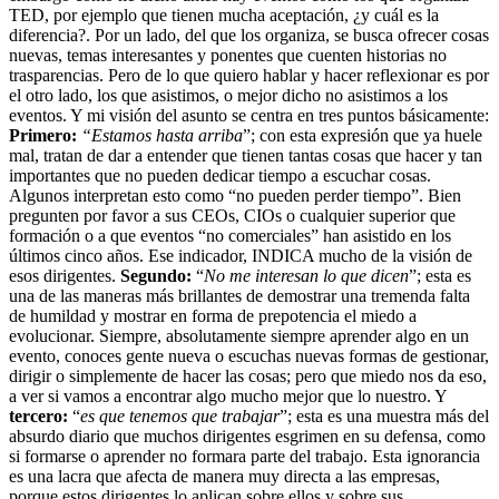
TED, por ejemplo que tienen mucha aceptación, ¿y cuál es la
diferencia?. Por un lado, del que los organiza, se busca ofrecer cosas
nuevas, temas interesantes y ponentes que cuenten historias no
trasparencias. Pero de lo que quiero hablar y hacer reflexionar es por
el otro lado, los que asistimos, o mejor dicho no asistimos a los
eventos. Y mi visión del asunto se centra en tres puntos básicamente:
Primero:
“Estamos hasta arriba
”; con esta expresión que ya huele
mal, tratan de dar a entender que tienen tantas cosas que hacer y tan
importantes que no pueden dedicar tiempo a escuchar cosas.
Algunos interpretan esto como “no pueden perder tiempo”. Bien
pregunten por favor a sus CEOs, CIOs o cualquier superior que
formación o a que eventos “no comerciales” han asistido en los
últimos cinco años. Ese indicador, INDICA mucho de la visión de
esos dirigentes.
Segundo:
“
No me interesan lo que dicen
”; esta es
una de las maneras más brillantes de demostrar una tremenda falta
de humildad y mostrar en forma de prepotencia el miedo a
evolucionar. Siempre, absolutamente siempre aprender algo en un
evento, conoces gente nueva o escuchas nuevas formas de gestionar,
dirigir o simplemente de hacer las cosas; pero que miedo nos da eso,
a ver si vamos a encontrar algo mucho mejor que lo nuestro. Y
tercero:
“
es que tenemos que trabajar
”; esta es una muestra más del
absurdo diario que muchos dirigentes esgrimen en su defensa, como
si formarse o aprender no formara parte del trabajo. Esta ignorancia
es una lacra que afecta de manera muy directa a las empresas,
porque estos dirigentes lo aplican sobre ellos y sobre sus