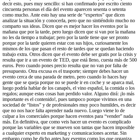
decir esto, pues muy sencillo: si han confirmado por escrito ciento
cincuenta personas el día del evento aparecen sesenta o setenta
como mucho. Ante esto hay una serie de “expertos” que dicen
analizar la situación y conocerla, pero que no sintiéndolo mucho no
comparto sus ideas. Dicen que es mejor hacer los eventos por la
mañana que por la tarde, pero luego dicen que si van por la mañana
no les da tiempo a trabajar; pero por la tarde tiene que ser pronto
porque por la tarde quieren estar con sus hijos, curiosamente los
mismos de los que pasan el resto de tardes que se quedan haciendo
trabajo extra. Otros dicen que el evento debe ser gratis por la crisis y
resulta que ir a un evento de TED, que está lleno, cuesta más de 500
euros. Pero cuando pones precio resulta que no van por falta de
presupuesto. Otra excusa es el trasporte; siempre debes hacer un
evento cerca de una parada de metro, pero cuando lo haces hay
gente que se queja porque no se puede ir en coche y se aparca mal,
luego podría hablar de los canapés, el vino español, la comida o los
regalos; aunque estas cosas han perdido valor. Alguno dirá: ¡lo más
importante es el contenido!, pues tampoco porque vivimos en una
sociedad de “listos” y de profesionales muy poco humildes, es decir
que no nos hace falta aprender nada nuevo. Luego viene lo de
culpar a los comerciales porque hacen eventos para “vender” nada
más. En definitiva, que como veis hacer un evento es complicado
porque las variables que se mueven son tantas que hacen imposible
a cualquier experto en marketing y comunicaciones acertar. Sin
embargo como he dicho antes hay eventos como los que organiza