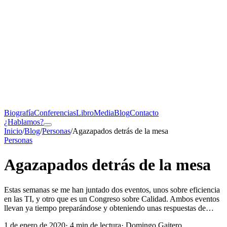
Biografía
Conferencias
Libro
Media
Blog
Contacto
¿Hablamos?
Inicio
/
Blog
/
Personas
/
Agazapados detrás de la mesa
Personas
Agazapados detrás de la mesa
Estas semanas se me han juntado dos eventos, unos sobre eficiencia
en las TI, y otro que es un Congreso sobre Calidad. Ambos eventos
llevan ya tiempo preparándose y obteniendo unas respuestas de…
1 de enero de 2020
·
4
min de lectura
· Domingo Gaitero