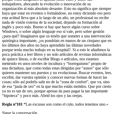
trabajadores, abocando la evolución o innovación de su
organización al más absoluto desastre. Esto no significa que siempre
haya que estar en eventos o formándose, no estoy diciendo eso pero
esta actitud lleva que a lo largo de un año, un profesional no recibe
nada de visión externa de la sociedad, dejando su formación al
inglés y poco más. Bueno si hay que hacer algún curso sobre
Windows, o sobre algún lenguaje eso sí vale, pero sobre gestión
¿para qué? Imaginaros que os tenéis que someter a una intervención
quirúrgica importante, ¿os pondríais en manos de un cirujano que en
los últimos dos años no haya aprendido las últimas novedades
porque tenía mucho trabajo en su hospital?. Si a esto le añadimos la
poca práctica a leer libros y no solo artículos de revistas informáticas
de quince líneas, o de escribir Blogs o artículos, nos estamos
metiendo en unos niveles de incultura y “borreguismo” propio de
una dictadura, que como todas estas dirigidas por “asnos” que sólo
quieren mantener sus puestos y no evolucionar. Buscar eventos, leer,
escribir, dar vuestra opinión y conocer nuevas formas de hacer las
cosas; sólo así podréis salir no de la “zona de confort”, que va, sino
de esa “jaula de oro” en la que mucho estáis metidos. Que por cierto
ya no es tan de oro, porque apenas da para pagar la tan importante
“hipoteca” y poco más. Abrid los ojos y las orejas.
Regla nº101 “
Las excusas son como el culo, todos tenemos uno.»
Sigue la conversación